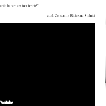
rile în care am fost fericit!”
acad. Constantin Bălăceanu-Stolnici