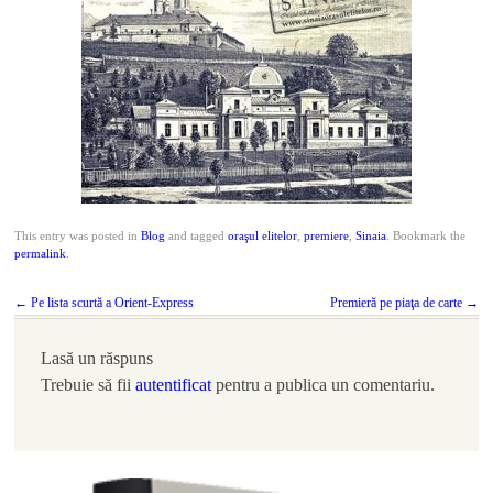
This entry was posted in
Blog
and tagged
oraşul elitelor
,
premiere
,
Sinaia
. Bookmark the
permalink
.
Post
←
Pe lista scurtă a Orient-Express
Premieră pe piaţa de carte
→
navigation
Lasă un răspuns
Trebuie să fii
autentificat
pentru a publica un comentariu.