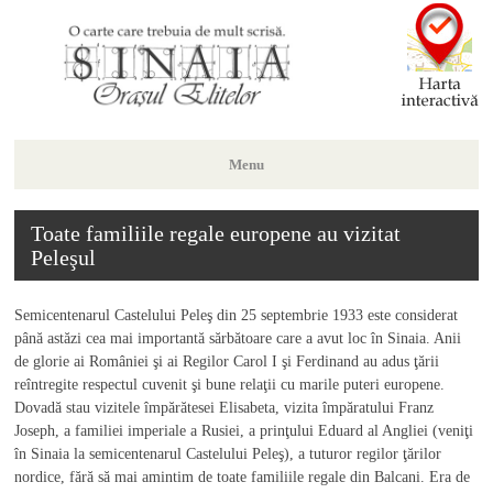
Menu
Skip
Toate familiile regale europene au vizitat
to
Peleşul
content
Semicentenarul Castelului Peleş din 25 septembrie 1933 este considerat
până astăzi cea mai importantă sărbătoare care a avut loc în Sinaia. Anii
de glorie ai României şi ai Regilor Carol I şi Ferdinand au adus ţării
reîntregite respectul cuvenit şi bune relaţii cu marile puteri europene.
Dovadă stau vizitele împărătesei Elisabeta, vizita împăratului Franz
Joseph, a familiei imperiale a Rusiei, a prinţului Eduard al Angliei (veniţi
în Sinaia la semicentenarul Castelului Peleş), a tuturor regilor ţărilor
nordice, fără să mai amintim de toate familiile regale din Balcani. Era de