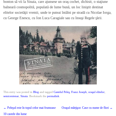
bonton să vii la Sinaia, care ajunsese un oraş cochet, dichisit, o staţiune
balneară cosmopolită, populată de lume bună, un loc liniştit destinat
elitelor societăţii vremii, unde te puteai întâlni pe stradă cu Nicolae Iorga,
cu George Enescu, cu Ion Luca Caragiale sau cu însuşi Regele ţării.
This entry was posted in
Blog
and tagged
Castelul Peleş
,
Franz Joseph
,
oraşul elitelor
,
semicentenar
,
Sinaia
. Bookmark the
permalink
.
Post
←
Peleşul este în topul celor mai frumoase
Oraşul mărţişor. Case cu nume de flori
→
navigation
10 castele din lume