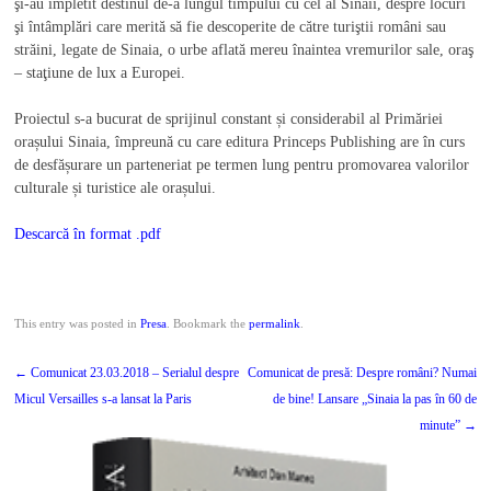
şi-au împletit destinul de-a lungul timpului cu cel al Sinăii, despre locuri
şi întâmplări care merită să fie descoperite de către turiştii români sau
străini, legate de Sinaia, o urbe aflată mereu înaintea vremurilor sale, oraş
– staţiune de lux a Europei.
Proiectul s-a bucurat de sprijinul constant și considerabil al Primăriei
orașului Sinaia, împreună cu care editura Princeps Publishing are în curs
de desfășurare un parteneriat pe termen lung pentru promovarea valorilor
culturale și turistice ale orașului.
Descarcă în format .pdf
This entry was posted in
Presa
. Bookmark the
permalink
.
Post
←
Comunicat 23.03.2018 – Serialul despre
Comunicat de presă: Despre români? Numai
navigation
Micul Versailles s-a lansat la Paris
de bine! Lansare „Sinaia la pas în 60 de
minute”
→