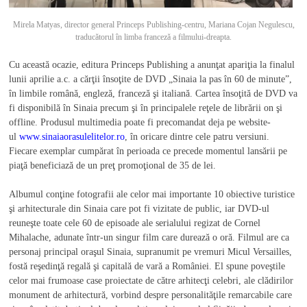
Mirela Matyas, director general Princeps Publishing-centru, Mariana Cojan Negulescu,
traducătorul în limba franceză a filmului-dreapta.
Cu această ocazie, editura Princeps Publishing a anunţat apariţia la finalul
lunii aprilie a.c. a cărţii însoţite de DVD „Sinaia la pas în 60 de minute”,
în limbile română, engleză, franceză şi italiană. Cartea însoţită de DVD va
fi disponibilă în Sinaia precum şi în principalele reţele de librării on şi
offline. Produsul multimedia poate fi precomandat deja pe website-
ul
www.sinaiaorasulelitelor.ro
, în oricare dintre cele patru versiuni.
Fiecare exemplar cumpărat în perioada ce precede momentul lansării pe
piaţă beneficiază de un preţ promoţional de 35 de lei.
Albumul conţine fotografii ale celor mai importante 10 obiective turistice
şi arhitecturale din Sinaia care pot fi vizitate de public, iar DVD-ul
reuneşte toate cele 60 de episoade ale serialului regizat de Cornel
Mihalache, adunate într-un singur film care durează o oră. Filmul are ca
personaj principal oraşul Sinaia, supranumit pe vremuri Micul Versailles,
fostă reşedinţă regală şi capitală de vară a României. El spune poveştile
celor mai frumoase case proiectate de către arhitecţi celebri, ale clădirilor
monument de arhitectură, vorbind despre personalităţile remarcabile care